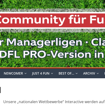
NEWCOMER
JUST 4 FUN
BEST OF…
ARCHIV
l
Unsere „nationalen Wettbewerbe“ Interactive werden auf