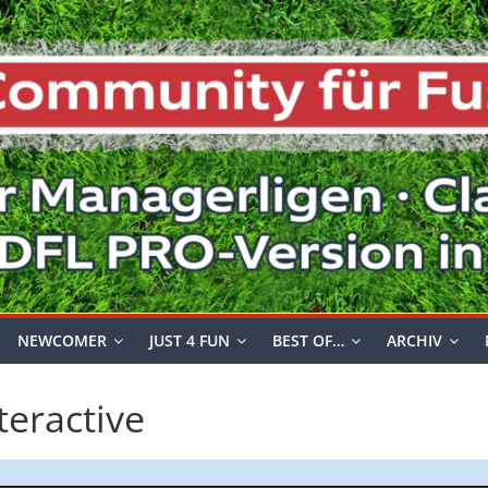
NEWCOMER
JUST 4 FUN
BEST OF…
ARCHIV
eractive