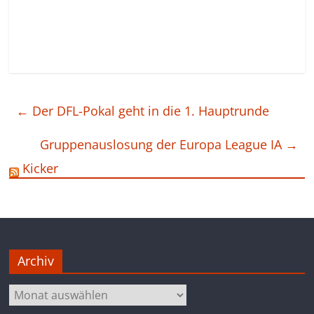
←
Der DFL-Pokal geht in die 1. Hauptrunde
Gruppenauslosung der Europa League IA
→
Kicker
Archiv
Archiv