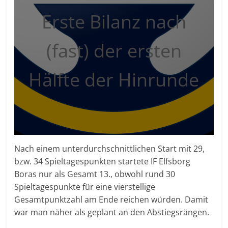
Erste Bilanz nach
(fast) der ersten
Hälfte der Hinrunde
Nach einem unterdurchschnittlichen Start mit 29,
bzw. 34 Spieltagespunkten startete IF Elfsborg
Boras nur als Gesamt 13., obwohl rund 30
Spieltagespunkte für eine vierstellige
Gesamtpunktzahl am Ende reichen würden. Damit
war man näher als geplant an den Abstiegsrängen.