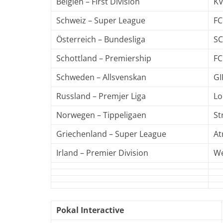
Belgien – First Division
KV
Schweiz – Super League
FC
Österreich – Bundesliga
SC
Schottland – Premiership
FC
Schweden – Allsvenskan
GI
Russland – Premjer Liga
Lo
Norwegen – Tippeligaen
St
Griechenland – Super League
At
Irland – Premier Division
We
Pokal Interactive