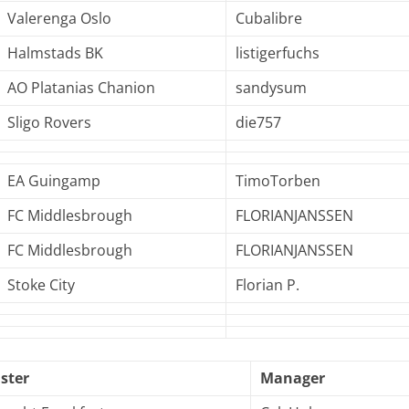
Valerenga Oslo
Cubalibre
Halmstads BK
listigerfuchs
AO Platanias Chanion
sandysum
Sligo Rovers
die757
EA Guingamp
TimoTorben
FC Middlesbrough
FLORIANJANSSEN
FC Middlesbrough
FLORIANJANSSEN
Stoke City
Florian P.
ster
Manager