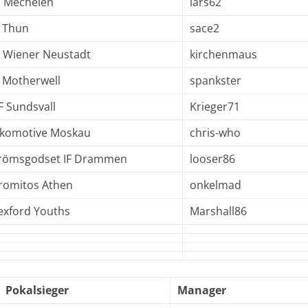
 Mechelen
lars62
 Thun
sace2
 Wiener Neustadt
kirchenmaus
 Motherwell
spankster
F Sundsvall
Krieger71
komotive Moskau
chris-who
römsgodset IF Drammen
looser86
romitos Athen
onkelmad
xford Youths
Marshall86
Pokalsieger
Manager