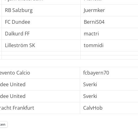
RB Salzburg
Juermker
FC Dundee
BerniS04
Dalkurd FF
mactri
Lilleström SK
tommidi
evento Calcio
fcbayern70
dee United
Sverki
dee United
Sverki
racht Frankfurt
CalvHob
ken