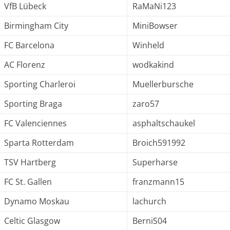
VfB Lübeck
RaMaNi123
Birmingham City
MiniBowser
FC Barcelona
Winheld
AC Florenz
wodkakind
Sporting Charleroi
Muellerbursche
Sporting Braga
zaro57
FC Valenciennes
asphaltschaukel
Sparta Rotterdam
Broich591992
TSV Hartberg
Superharse
FC St. Gallen
franzmann15
Dynamo Moskau
lachurch
Celtic Glasgow
BerniS04