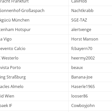
tracht Frankfurt
CalvHob
Sonnenhof-Großaspach
Nachtkrabb
kgücü München
SGE-TAZ
tenham Hotspur
alertvenge
ta Vigo
Horst Manson
evento Calcio
fcbayern70
 Westerlo
heermy2002
vista Porto
beaux
ing Straßburg
Banana-Joe
acles Almelo
Haserle1965
id Wien
looser86
baek IF
Cowboyjohn