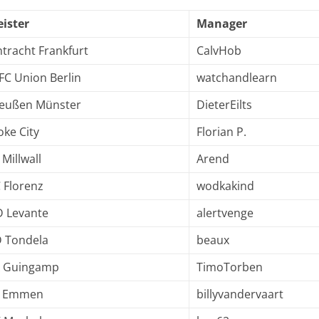
ister
Manager
ntracht Frankfurt
CalvHob
 FC Union Berlin
watchandlearn
eußen Münster
DieterEilts
oke City
Florian P.
 Millwall
Arend
 Florenz
wodkakind
 Levante
alertvenge
 Tondela
beaux
 Guingamp
TimoTorben
C Emmen
billyvandervaart