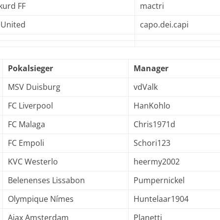
kurd FF
mactri
 United
capo.dei.capi
Pokalsieger
Manager
MSV Duisburg
vdValk
FC Liverpool
HanKohlo
FC Malaga
Chris1971d
FC Empoli
Schori123
KVC Westerlo
heermy2002
Belenenses Lissabon
Pumpernickel
Olympique Nímes
Huntelaar1904
Ajax Amsterdam
Planetti