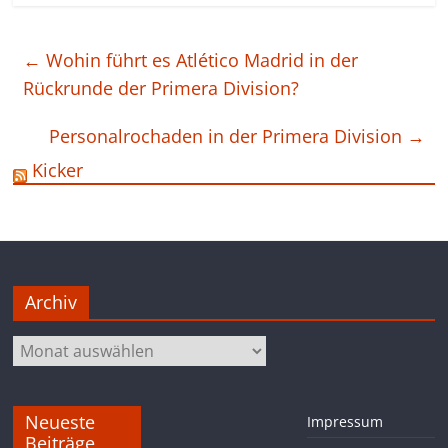
←
Wohin führt es Atlético Madrid in der
Rückrunde der Primera Division?
Personalrochaden in der Primera Division
→
Kicker
Archiv
Archiv
Neueste
Impressum
Beiträge