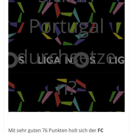
Portugal
durchsetze
n?
Mit sehr guten 76 Punkten holt sich der
FC